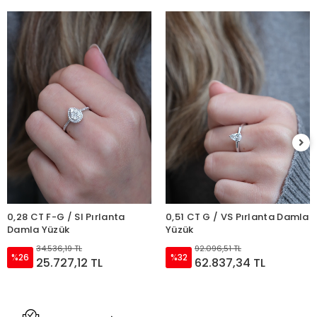
0,28 CT F-G / SI Pırlanta
0,51 CT G / VS Pırlanta Damla
Damla Yüzük
Yüzük
34.536,19 TL
92.096,51 TL
%26
%32
25.727,12 TL
62.837,34 TL