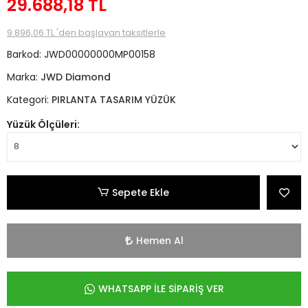
29.688,18 TL
9.896,06 TL 'den başlayan taksitlerle
Barkod:
JWD00000000MP00158
Marka:
JWD Diamond
Kategori:
PIRLANTA TASARIM YÜZÜK
Yüzük Ölçüleri:
Sepete Ekle
Hemen Al
WHATSAPP İLE SİPARİŞ VER