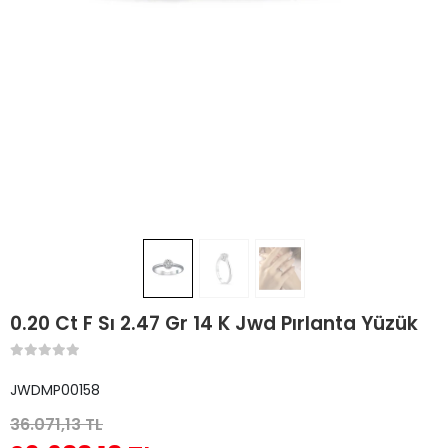
0.20 Ct F Sı 2.47 Gr 14 K Jwd Pırlanta Yüzük
JWDMP00158
36.071,13 TL