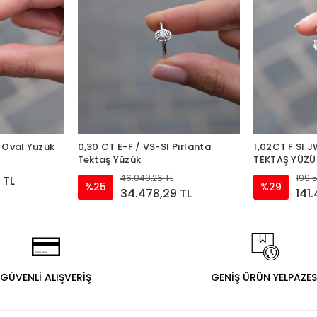
a Oval Yüzük
0,30 CT E-F / VS-SI Pırlanta
1,02CT F SI 
Tektaş Yüzük
TEKTAŞ YÜZÜ
46.048,26 TL
199.
 TL
%25
%29
34.478,29 TL
141
GÜVENLİ ALIŞVERİŞ
GENİŞ ÜRÜN YELPAZES