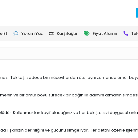
e Et
Yorum Yaz
Karşılaştır
Fiyat Alarmı
Tel
çilmezi. Tek taş, sadece bir mücevherden öte, aynı zamanda ömür boyu 
ade etmenin ve bir ömür boyu sürecek bir bağın ilk adımını atmanın simgesi
bolüdür. Kullanmaktan keyif alacağınız ve her bakışta sizi duygusal an
ilişkinizin derinliğini ve gücünü simgeliyor. Her detayı özenle işlenmiş