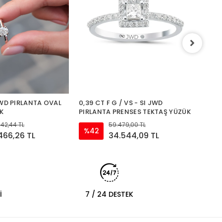
0.43 C
Pırla
%18
JWD PIRLANTA OVAL
0,39 CT F G / VS - SI JWD
K
PIRLANTA PRENSES TEKTAŞ YÜZÜK
542,44 TL
59.479,00 TL
%42
.466,26 TL
34.544,09 TL
İ
7 / 24 DESTEK