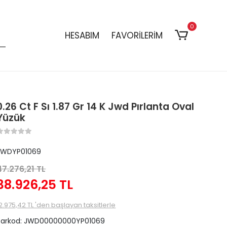
0
HESABIM
FAVORİLERİM
0.26 Ct F Sı 1.87 Gr 14 K Jwd Pırlanta Oval
Yüzük
JWDYP01069
47.276,21 TL
38.926,25 TL
2.975,42 TL 'den başlayan taksitlerle
Barkod:
JWD00000000YP01069