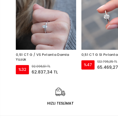
0,51 CT G / VS Pırlanta Damla
0,51 CT G SI Pırlant
Yüzük
122.795,35 TL
%47
92.096,51 TL
65.469,27
%32
62.837,34 TL
HIZLI TESLİMAT