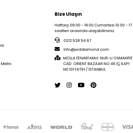
Bize Ulaşın
Haftaiçi 09:00 - 19:00 Cumartesi 10:00 - 17
saatleri arasında ulaşabilirsiniz.
i
0212 528 54 67
esi
info@jwddiamond.com
MOLLA FENARİ MAH. NUR-U OSMANİYE
 Metni
CAD. ORIENT BAZAAR NO:45 İÇ KAPI
N0:101 FATİH / İSTANBUL