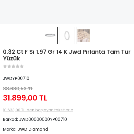
0.32 Ct F Sı 1.97 Gr 14 K Jwd Pırlanta Tam Tur
Yüzük
JWDYP00710
38.680,53 TL
31.899,00 TL
10.633,00 TL 'den başlayan taksitlerle
Barkod:
JWD00000000YP00710
Marka:
JWD Diamond