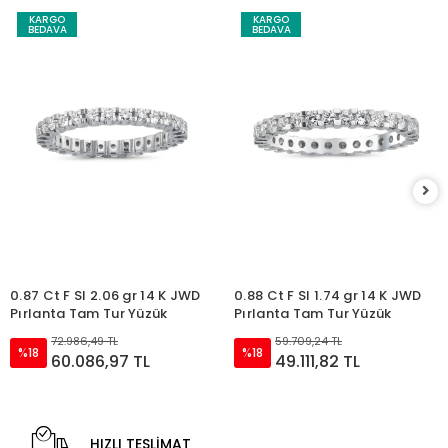
KARGO
KARGO
BEDAVA
BEDAVA
0.87 Ct F SI 2.06 gr 14 K JWD
0.88 Ct F SI 1.74 gr 14 K JWD
Pırlanta Tam Tur Yüzük
Pırlanta Tam Tur Yüzük
72.986,49 TL
59.709,24 TL
%18
%18
60.086,97 TL
49.111,82 TL
HIZLI TESLİMAT