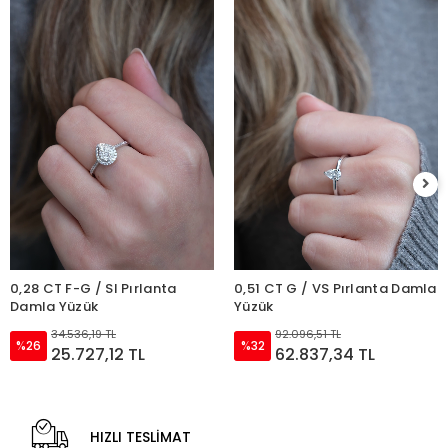
0,28 CT F-G / SI Pırlanta
0,51 CT G / VS Pırlanta Damla
Damla Yüzük
Yüzük
34.536,19 TL
92.096,51 TL
%26
%32
25.727,12 TL
62.837,34 TL
HIZLI TESLİMAT