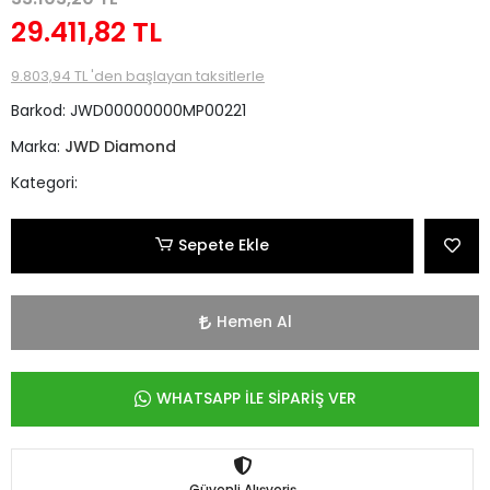
29.411,82 TL
9.803,94 TL 'den başlayan taksitlerle
Barkod:
JWD00000000MP00221
Marka:
JWD Diamond
Kategori:
Sepete Ekle
Hemen Al
WHATSAPP İLE SİPARİŞ VER
Güvenli Alışveriş