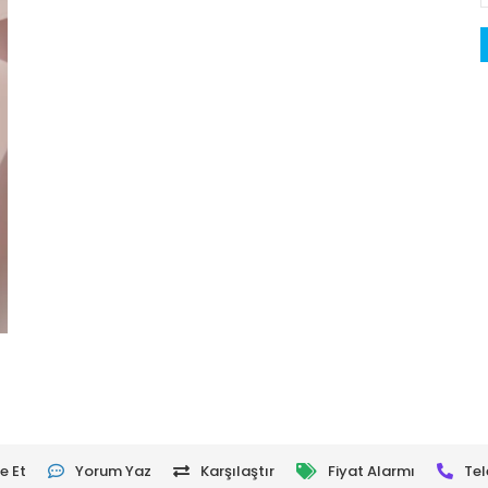
e Et
Yorum Yaz
Karşılaştır
Fiyat Alarmı
Tel