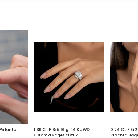
Pırlanta
1.36 Ct F Si 5.16 gr 14 K JWD
0.74 Ct F Si 
Pırlanta Baget Yüzük
Pırlanta Bag