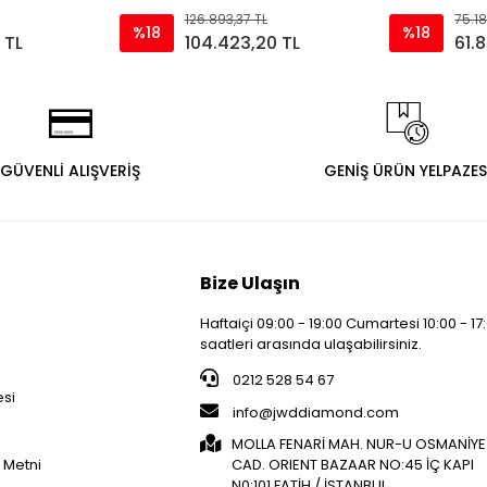
126.893,37 TL
75.18
%18
%18
 TL
104.423,20 TL
61.
GÜVENLİ ALIŞVERİŞ
GENİŞ ÜRÜN YELPAZES
Bize Ulaşın
Haftaiçi 09:00 - 19:00 Cumartesi 10:00 - 17
saatleri arasında ulaşabilirsiniz.
i
0212 528 54 67
esi
info@jwddiamond.com
MOLLA FENARİ MAH. NUR-U OSMANİYE
 Metni
CAD. ORIENT BAZAAR NO:45 İÇ KAPI
N0:101 FATİH / İSTANBUL