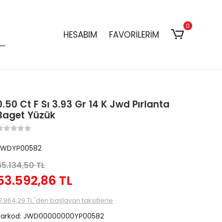
0
HESABIM
FAVORİLERİM
0.50 Ct F Sı 3.93 Gr 14 K Jwd Pırlanta
Baget Yüzük
JWDYP00582
65.134,50 TL
53.592,86 TL
7.864,29 TL 'den başlayan taksitlerle
Barkod:
JWD00000000YP00582