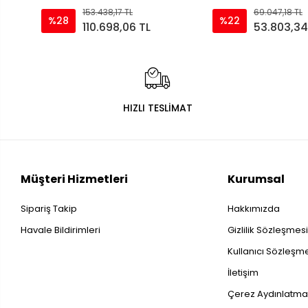
153.438,17 TL
69.047,18 TL
%28
%22
110.698,06 TL
53.803,34
HIZLI TESLİMAT
Müşteri Hizmetleri
Kurumsal
Sipariş Takip
Hakkımızda
Havale Bildirimleri
Gizlilik Sözleşmes
Kullanıcı Sözleşm
İletişim
Çerez Aydınlatma