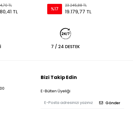
4,70 TL
23.245,88 TL
%17
880,41 TL
19.179,77 TL
İ
7 / 24 DESTEK
Bizi Takip Edin
:00
E-Bülten Üyeliği
Gönder