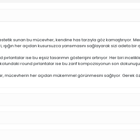
estetik sunan bu mücevher, kendine has tarzıyla göz kamaştırıyor. Merk
iri, ışığın her açıdan kusursuzca yansımasını sağlayarak sizi adeta bir ı
pırlantalar ise bu eşsiz tasarımın gösterişini artırıyor. Her biri incelikl
olundaki round pırlantalar ise bu zarif kompozisyonun son dokunuşu
etaylar, mücevherin her açıdan mükemmel görünmesini sağlıyor. Gerek ö