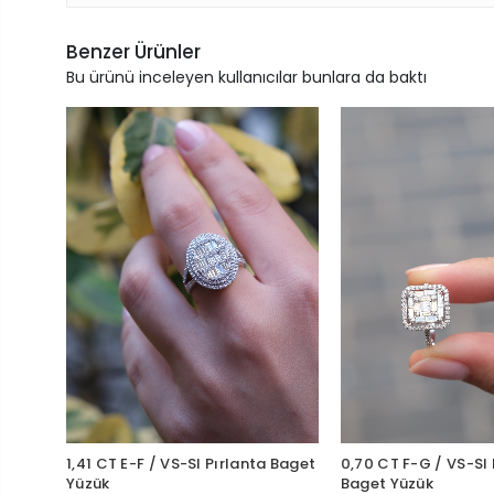
Benzer Ürünler
Bu ürünü inceleyen kullanıcılar bunlara da baktı
1,41 CT E-F / VS-SI Pırlanta Baget
0,70 CT F-G / VS-SI 
Yüzük
Baget Yüzük