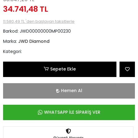
34.741,48 TL
11.580,49 TL 'den başlayan taksitlerle
Barkod:
JWD00000000MP00230
Marka:
JWD Diamond
Kategori:
Sepete Ekle
Hemen Al
WHATSAPP İLE SİPARİŞ VER
Güvenli Alışveriş