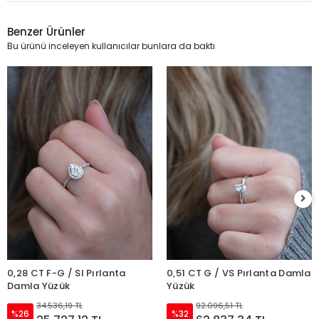
Benzer Ürünler
Bu ürünü inceleyen kullanıcılar bunlara da baktı
0,28 CT F-G / SI Pırlanta
0,51 CT G / VS Pırlanta Damla
Damla Yüzük
Yüzük
34.536,19 TL
92.096,51 TL
%26
%32