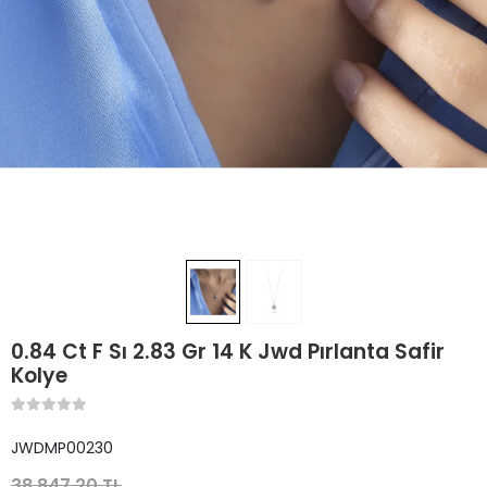
0.84 Ct F Sı 2.83 Gr 14 K Jwd Pırlanta Safir
Kolye
JWDMP00230
38.847,20 TL