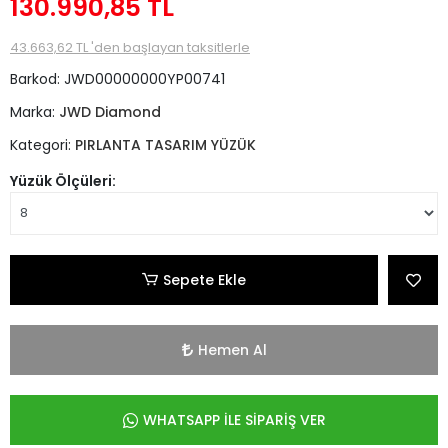
130.990,85 TL
43.663,62 TL 'den başlayan taksitlerle
Barkod:
JWD00000000YP00741
Marka:
JWD Diamond
Kategori:
PIRLANTA TASARIM YÜZÜK
Yüzük Ölçüleri:
Sepete Ekle
Hemen Al
WHATSAPP İLE SİPARİŞ VER