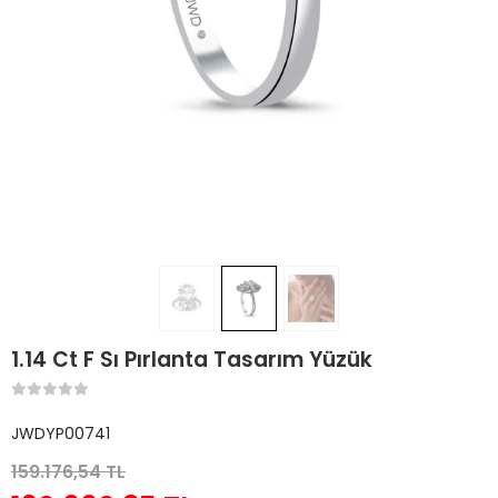
1.14 Ct F Sı Pırlanta Tasarım Yüzük
JWDYP00741
159.176,54 TL