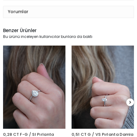
Yorumlar
Benzer Ürünler
Bu ürünü inceleyen kullanıcılar bunlara da baktı
0,51 CT G SI Pırlanta Oval
Yüzük
122.750,54 TL
%47
65.445,38 TL
0,51 CT G / VS Pırlanta Damla