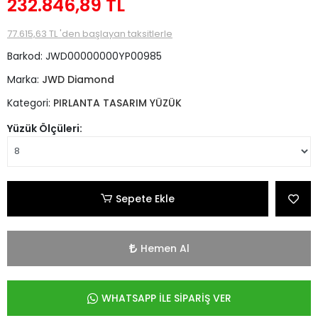
232.846,89 TL
77.615,63 TL 'den başlayan taksitlerle
Barkod:
JWD00000000YP00985
Marka:
JWD Diamond
Kategori:
PIRLANTA TASARIM YÜZÜK
Yüzük Ölçüleri:
Sepete Ekle
Hemen Al
WHATSAPP İLE SİPARİŞ VER