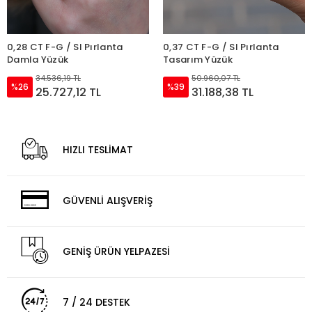
0,28 CT F-G / SI Pırlanta
0,37 CT F-G / SI Pırlanta
Damla Yüzük
Tasarım Yüzük
34.536,19 TL
50.960,07 TL
%26
%39
25.727,12 TL
31.188,38 TL
HIZLI TESLİMAT
GÜVENLİ ALIŞVERİŞ
GENİŞ ÜRÜN YELPAZESİ
7 / 24 DESTEK