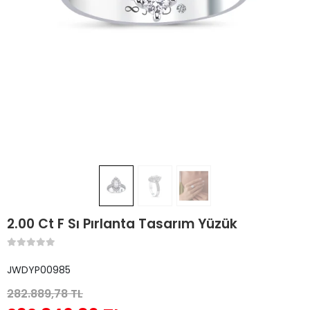
2.00 Ct F Sı Pırlanta Tasarım Yüzük
JWDYP00985
282.889,78 TL