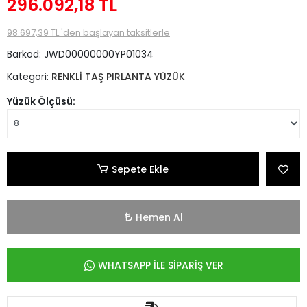
296.092,18 TL
98.697,39 TL 'den başlayan taksitlerle
Barkod:
JWD00000000YP01034
Kategori:
RENKLİ TAŞ PIRLANTA YÜZÜK
Yüzük Ölçüsü:
Sepete Ekle
Hemen Al
WHATSAPP İLE SİPARİŞ VER