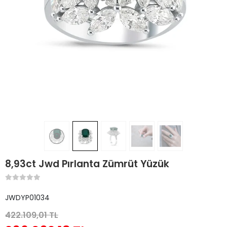
8,93ct Jwd Pırlanta Zümrüt Yüzük
JWDYP01034
422.109,01 TL