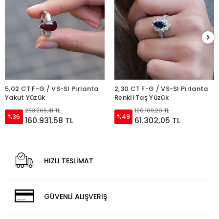
5,02 CT F-G / VS-SI Pırlanta
2,30 CT F-G / VS-SI Pırlanta
Yakut Yüzük
Renkli Taş Yüzük
253.265,41 TL
120.109,20 TL
%36
%49
160.931,58 TL
61.302,05 TL
HIZLI TESLİMAT
GÜVENLİ ALIŞVERİŞ