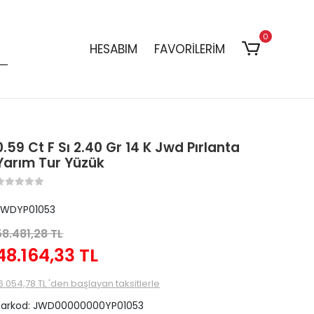
0
HESABIM
FAVORİLERİM
0.59 Ct F Sı 2.40 Gr 14 K Jwd Pırlanta
Yarım Tur Yüzük
JWDYP01053
58.481,28 TL
48.164,33 TL
6.054,78 TL 'den başlayan taksitlerle
Barkod:
JWD00000000YP01053