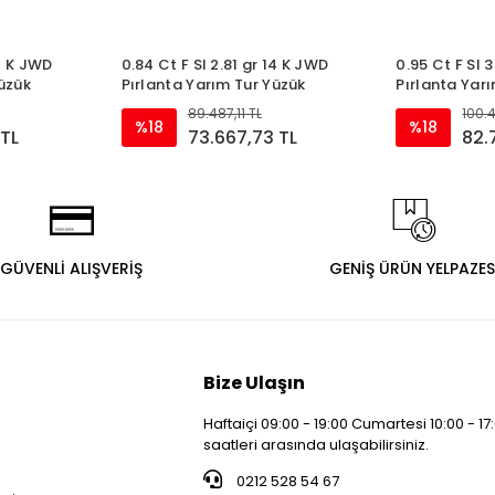
14 K JWD
0.84 Ct F SI 2.81 gr 14 K JWD
0.95 Ct F SI 
Yüzük
Pırlanta Yarım Tur Yüzük
Pırlanta Yar
89.487,11 TL
100.4
%18
%18
 TL
73.667,73 TL
82.
GÜVENLİ ALIŞVERİŞ
GENİŞ ÜRÜN YELPAZES
Bize Ulaşın
Haftaiçi 09:00 - 19:00 Cumartesi 10:00 - 17
saatleri arasında ulaşabilirsiniz.
i
0212 528 54 67