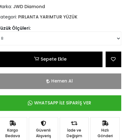
Marka:
JWD Diamond
Kategori:
PIRLANTA YARIMTUR YÜZÜK
Yüzük Ölçüleri:
Sepete Ekle
Hemen Al
WHATSAPP İLE SİPARİŞ VER
Kargo
Güvenli
İade ve
Hızlı
Bedava
Alışveriş
Değişim
Gönderi