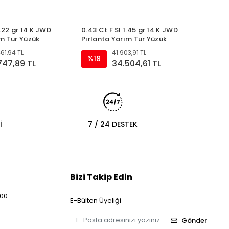
Pırla
%26
3.22 gr 14 K JWD
0.43 Ct F SI 1.45 gr 14 K JWD
ım Tur Yüzük
Pırlanta Yarım Tur Yüzük
61,94 TL
41.903,91 TL
%18
747,89 TL
34.504,61 TL
İ
7 / 24 DESTEK
Bizi Takip Edin
:00
E-Bülten Üyeliği
Gönder