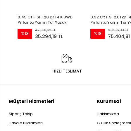
0.45 Ct F SI 1.20 gr 14 K JWD
0.92 Ct F SI 2.61 gr 
Pırlanta Yarım Tur Yüzük
Pırlanta Yarım Tur 
42.901,62 TL
91.636,03 TL
%18
%18
35.294,19 TL
75.404,81
HIZLI TESLİMAT
Müşteri Hizmetleri
Kurumsal
Sipariş Takip
Hakkımızda
Havale Bildirimleri
Gizlilik Sözleşmes