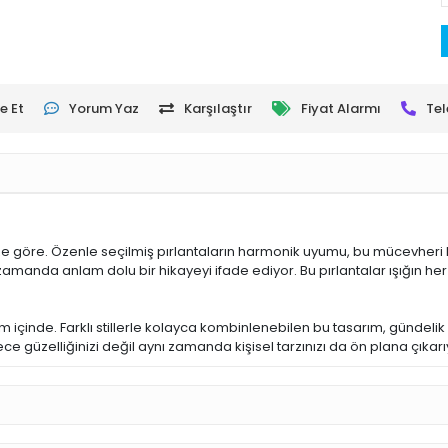
e Et
Yorum Yaz
Karşılaştır
Fiyat Alarmı
Tel
size göre. Özenle seçilmiş pırlantaların harmonik uyumu, bu mücevheri 
zamanda anlam dolu bir hikayeyi ifade ediyor. Bu pırlantalar ışığın her h
 içinde. Farklı stillerle kolayca kombinlenebilen bu tasarım, gündelik ş
 güzelliğinizi değil aynı zamanda kişisel tarzınızı da ön plana çıkarı