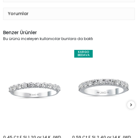
Yorumlar
Benzer Ürünler
Bu ürünü inceleyen kullanıcılar bunlara da baktı
KARGO
BEDAVA
0.45 Ct F SI 1.20 gr 14 K JWD
0.59 Ct F SI 2.40 gr 14 K JWD