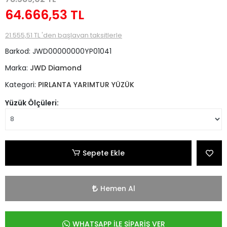
64.666,53 TL
21.555,51 TL 'den başlayan taksitlerle
Barkod:
JWD00000000YP01041
Marka:
JWD Diamond
Kategori:
PIRLANTA YARIMTUR YÜZÜK
Yüzük Ölçüleri:
Sepete Ekle
Hemen Al
WHATSAPP İLE SİPARİŞ VER