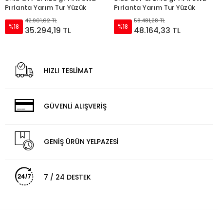
Pırlanta Yarım Tur Yüzük
Pırlanta Yarım Tur Yüzük
42.901,62 TL
58.481,28 TL
%18
%18
35.294,19 TL
48.164,33 TL
HIZLI TESLİMAT
GÜVENLİ ALIŞVERİŞ
GENİŞ ÜRÜN YELPAZESİ
7 / 24 DESTEK